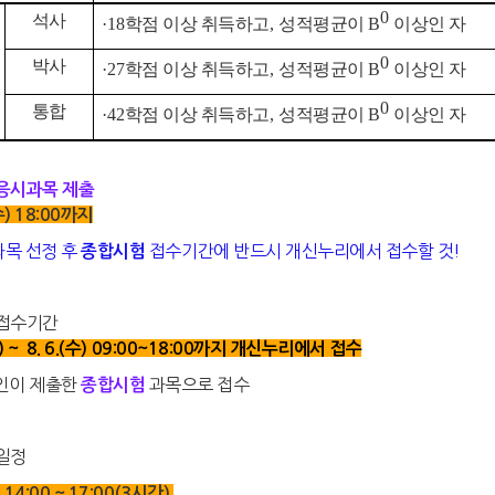
0
석사
·18
학점 이상 취득하고
,
성적평균이
B
이상인 자
0
박사
·27
학점 이상 취득하고
,
성적평균이
B
이상인 자
0
통합
·42
학점 이상 취득하고
,
성적평균이
B
이상인 자
응시과목 제출
(수) 18:00까지
과목 선정 후
접수기간에 반드시 개신누리에서 접수할 것!
종합시험
접수기간
 (월) ~ 8. 6.(수) 09:00~18:00까지 개신누리에서 접수
본인이 제출한
과목으로 접수
종합시험
일정
금) 14:00 ~ 17:00(3시간)