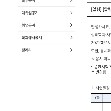
학부공지
[알림] [
대학원공지
취업공지
안녕하세요.
심리학과 사
학과행사공지
2025학년도
갤러리
또한, 응시
※ 응시
과목
- 종합시험 
로 변경됨.
1. 시험일정
구분