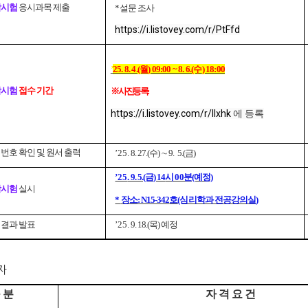
합시험
응시과목 제출
*설문
조사
https://i.listovey.com/r/PtFfd
’
25. 8. 4.(월
) 09:00 ~ 8. 6.(수
) 18:00
합시험
접수 기간
※ 사진등록:
https://i.listovey.com/r/lIxhk
 에 등록
번호 확인 및 원서 출력
’25
. 8. 27.(
수
)
∼ 9. 5
.(
금
)
’25
. 9. 5.(금
) 14
시 00분(예정)
합시험
실시
*
장소
: N15-342
호
(심리학과 전공강의실
)
결과 발표
’25
. 9. 18.(목
)
예정
자
 분
자 격 요 건