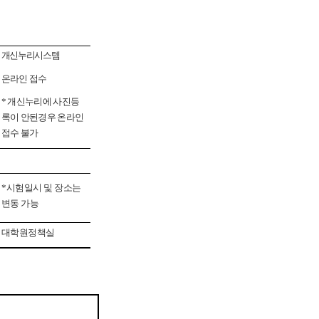
개신누리시스템
온라인 접수
* 개신누리에 사진등
록이 안된경우 온라인
접수 불가
*
시험일시 및 장소는
변동 가능
대학원정책실