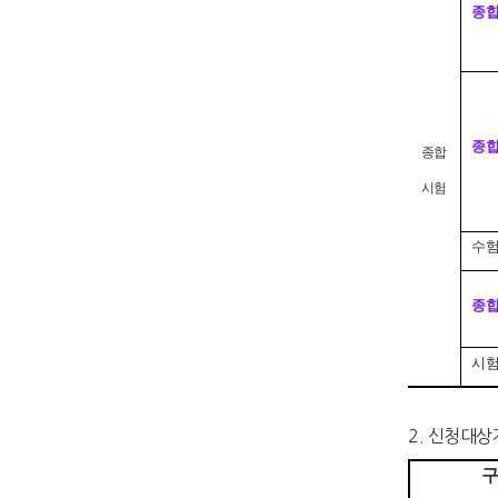
종
종
종합
시험
수험
종
시험
2. 신청대상
구