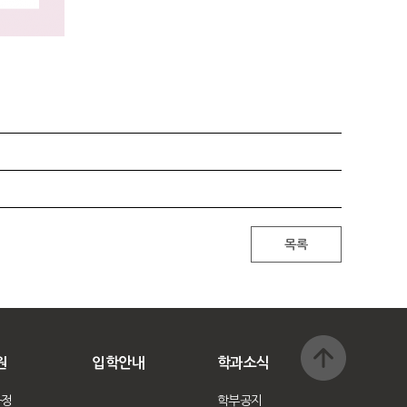
원
입학안내
학과소식
과정
학부공지