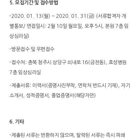
5.
모집기간 및 접수방법
-2020. 01. 13(
월
) ~ 2020. 01. 31(
금
) (
서류합격자 개
별통보
/
면접일시
: 2
월
10
일 월요일
,
오후
5
시
,
본원
7
층 임
상심리실
)
-
방문접수 및 우편접수
-
접수처
:
충북 청주시 상당구 쇠내로
16(
금천동
),
효성병원
7
층 임상심리실
-
제출서류
:
이력서
(
증명사진부착
,
연락처 반드시 기재
),
자기
소개서
,
성적증명서
,
졸업증명서
(
해당자만
)
6.
기타
-
제출된 서류는 반환하지 않으며
,
탈락된 서류는 즉시 파쇄