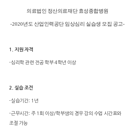
의료법인 정산의료재단 효성종합병원
-2020
년도 산업인력공단 임상심리 실습생 모집 공고
-
1.
지원 자격
-
심리학 관련 전공 학부
4
학년 이상
2.
실습 조건
-
실습기간
: 1
년
-
근무시간
:
주
1
회 이상
/
학부생의 경우 강의 수업 시간표와
조절 가능