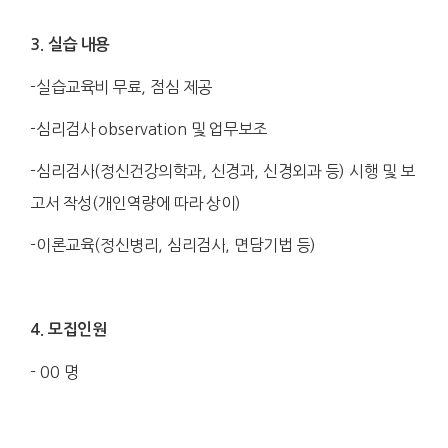
3.
실습 내용
-
실습교육비 무료
,
점심 제공
-
심리검사
observation
및 업무보조
-
심리검사
(
정신건강의학과
,
신경과
,
신경외과 등
)
시행 및 보
고서 작성
(
개인역량에 따라 상이
)
-
이론교육
(
정신병리
,
심리검사
,
면담기법 등
)
4.
모집인원
- 00
명