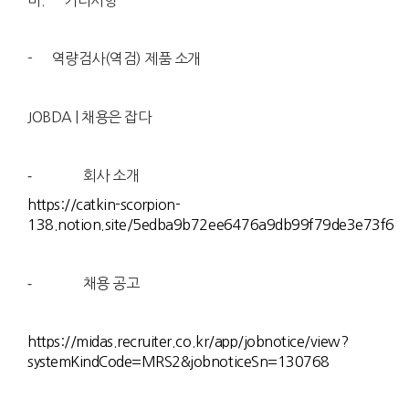
마. 기타사항
- 역량검사(역검) 제품 소개
JOBDA | 채용은 잡다
⁃ 회사 소개
https://catkin-scorpion-
138.notion.site/5edba9b72ee6476a9db99f79de3e73f6
⁃ 채용 공고
https://midas.recruiter.co.kr/app/jobnotice/view?
systemKindCode=MRS2&jobnoticeSn=130768