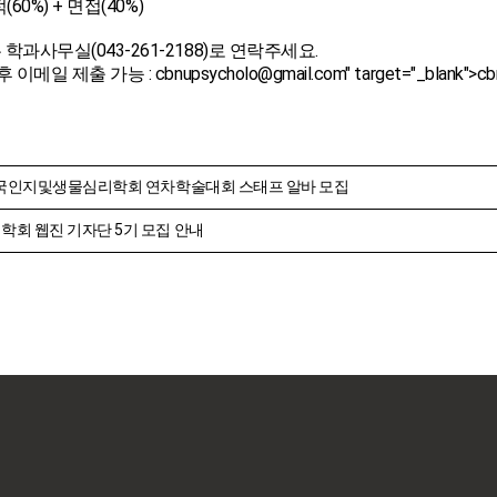
(60%) + 면접(40%)
과사무실(043-261-2188)로 연락주세요.
후 이메일 제출 가능 :
cbnupsycholo@gmail.com
" target="_blank">
cb
 한국인지및생물심리학회 연차학술대회 스태프 알바 모집
학회 웹진 기자단 5기 모집 안내