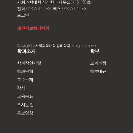
사회과학대학 심리학과 사무실(N15-158호)
전화: 043-261-2188
I 팩스: 043-269-2188
로그인
개인정보처리방침
Copyright(c) 사회과학대학 심리학과. All rights, reserved.
학과소개
학부
학과장인사말
교과과정
학과연혁
학부내규
교수소개
강사
교육목표
오시는 길
홍보영상