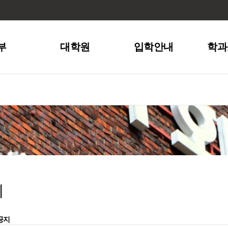
부
대학원
입학안내
학과
지
공지