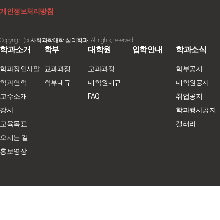
개인정보처리방침
Copyright(c) 사회과학대학 심리학과. All rights, reserved.
학과소개
학부
대학원
입학안내
학과소식
학과장인사말
교과과정
교과과정
학부공지
학과연혁
학부내규
대학원내규
대학원공지
교수소개
FAQ
취업공지
강사
학과행사공지
교육목표
갤러리
오시는 길
홍보영상