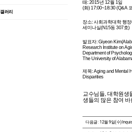
때
: 2015
년
12
월
1
일
(화)
17:00~18:30 (Q&A
갤러리
장소
:
사회과학대학
행정
세미나실
(N15
동
307
호
)
발표자
:
Giyeon Kim
(
Ala
Research Institute on Ag
Department of Psycholog
The
University of Alaba
제목:
Aging and Mental H
Disparities
교수님들
,
대학원생
생들의
많은
참여
바
다음글 :
12월 9일(수) Inquisit과 SPSS를 이용한 