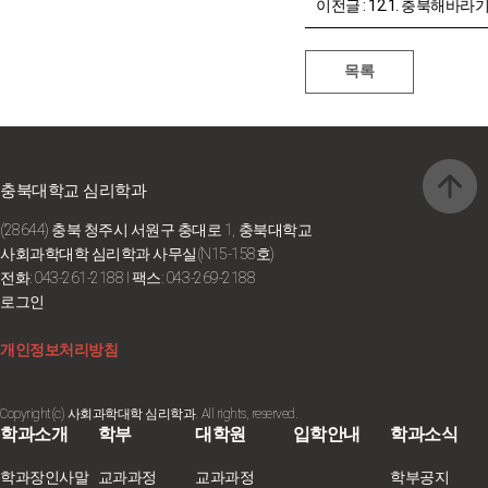
이전글 :
12.1. 충북해바라기센터 2015년 성폭력 추
충북대학교 심리학과
(28644) 충북 청주시 서원구 충대로 1, 충북대학교
사회과학대학 심리학과 사무실(N15-158호)
전화: 043-261-2188
I 팩스: 043-269-2188
로그인
개인정보처리방침
Copyright(c) 사회과학대학 심리학과. All rights, reserved.
학과소개
학부
대학원
입학안내
학과소식
학과장인사말
교과과정
교과과정
학부공지