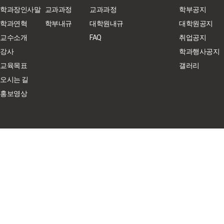
학과장인사말
교과과정
교과과정
학부공지
학과연혁
학부내규
대학원내규
대학원공지
교수소개
FAQ
취업공지
강사
학과행사공지
교육목표
갤러리
오시는 길
홍보영상