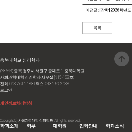
이전글 :
[장학] 2026학년도 1학기 TOEIC Lev
충북대학교 심리학과
(28644) 충북 청주시 서원구 충대로 1, 충북대학교
사회과학대학 심리학과 사무실(N15-158호)
전화: 043-261-2188
I 팩스: 043-269-2188
로그인
개인정보처리방침
Copyright(c) 사회과학대학 심리학과. All rights, reserved.
학과소개
학부
대학원
입학안내
학과소식