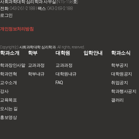
사회과학대학 심리학과 사무실(N15-158호)
전화: 043-261-2188
I 팩스: 043-269-2188
로그인
개인정보처리방침
Copyright(c) 사회과학대학 심리학과. All rights, reserved.
학과소개
학부
대학원
입학안내
학과소식
학과장인사말
교과과정
교과과정
학부공지
학과연혁
학부내규
대학원내규
대학원공지
교수소개
FAQ
취업공지
강사
학과행사공지
교육목표
갤러리
오시는 길
홍보영상