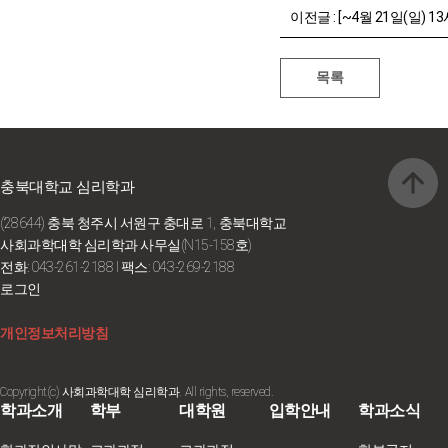
이전글 :
[~4월 21일(일) 13시] 심리학과 실험실(연구실) 
충북대학교 심리학과
(28644) 충북 청주시 서원구 충대로 1, 충북대학교
사회과학대학 심리학과 사무실(N15-158호)
전화: 043-261-2188
I 팩스: 043-269-2188
로그인
개인정보처리방침
Copyright(c) 사회과학대학 심리학과. All rights, reserved.
학과소개
학부
대학원
입학안내
학과소식