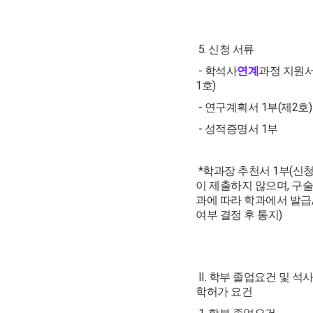
5. 신청 서류
- 학석사
연계
과정 지원서
1호)
- 연구계획서 1부(제2호)
- 성적증명서 1부
*학과장 추천서 1부(신청
이 제출하지 않으며, 구
과에 따라 학과에서 발급
여부 결정 후 통지)
II. 학부 졸업요건 및 석
학허가 요건