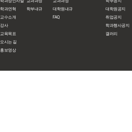
학과장인사말
교과과정
교과과정
학부공지
학과연혁
학부내규
대학원내규
대학원공지
교수소개
FAQ
취업공지
강사
학과행사공지
교육목표
갤러리
오시는 길
홍보영상