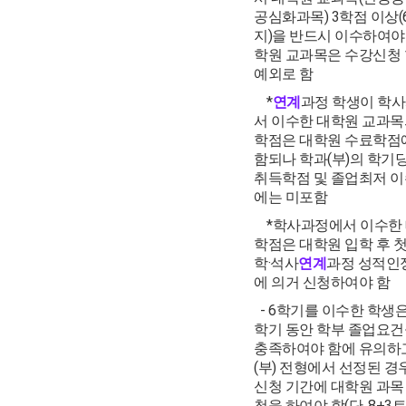
공심화과목) 3학점 이상
지)을 반드시 이수하여야 
학원 교과목은 수강신청
예외로 함
*
연계
과정 학생이 학
서 이수한 대학원 교과목
학점은 대학원 수료학점
함되나 학과(부)의 학기
취득학점 및 졸업최저 
에는 미포함
*학사과정에서 이수한
학점은 대학원 입학 후 
학·석사
연계
과정 성적인
에 의거 신청하여야 함
- 6학기를 이수한 학생은
학기 동안 학부 졸업요건
충족하여야 함에 유의하고
(부) 전형에서 선정된 경
신청 기간에 대학원 과목
청을 하여야 함(단, 8+3