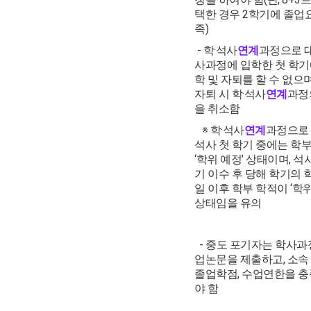
택한 경우 2학기에 졸업
족)
- 학·석사
연계
과정으로 
사과정에 입학한 첫 학기
학 및 자퇴를 할 수 없으며
자퇴 시 학·석사
연계
과정
을 취소함
※ 학·석사
연계
과정으로
석사 첫 학기 중에는 학
‘학위 예정’ 상태이며, 석
기 이수 후 당해 학기의 
일 이후 학부 학적이 ‘학위
상태임을 유의
- 중도 포기자는 학사과
업논문을 제출하고, 소속 
졸업학점, 수업연한을 
야 함