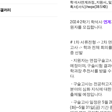
학·석사연계과정_지원서_및
획서(서식).hwpx(38.5 KB)
갤러리
2024-2학기 학석사
연계
원자를 모집합니다.
#
1
차 서류전형
-> 2
차 
고사
->
학과 전체 회의를
종 선발
- 지원자는 면접구술고
예정이며, 구술시험 결과
학과장 추천서를 받을 수
다.
- 구술고사는 전공하고자
분야의 심화 지식에 대한
출제될 예정입니다.
- 구술고사 일정은 5월 2
(화)~5월 31일(금) 기간