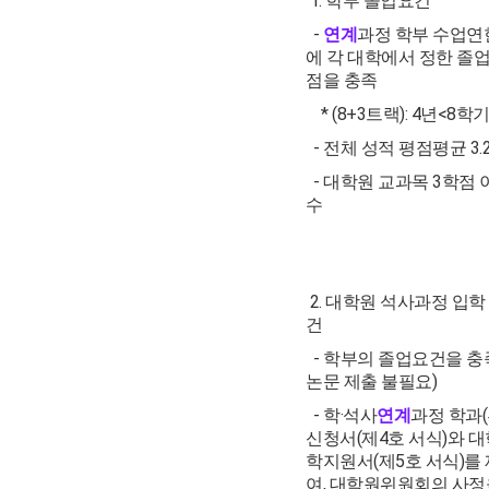
1. 학부 졸업요건
-
연계
과정 학부 수업연
에 각 대학에서 정한 졸
점을 충족
*
(8+3트랙): 4년<8학기
- 전체 성적 평점평균 3.
- 대학원 교과목 3학점 
수
2. 대학원 석사과정 입학
건
- 학부의 졸업요건을 충
논문 제출 불필요)
- 학·석사
연계
과정 학과(
신청서(제4호 서식)와 
학지원서(제5호 서식)를
여, 대학원위원회의 사정