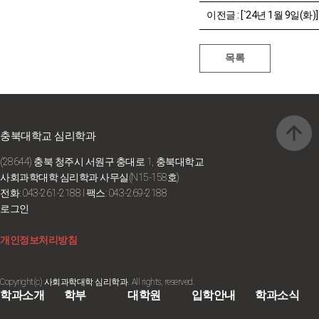
이전글 :
[`24년 1월 9일(화)] 초
충북대학교 심리학과
(28644) 충북 청주시 서원구 충대로 1, 충북대학교
사회과학대학 심리학과 사무실(N15-158호)
전화: 043-261-2188
I 팩스: 043-269-2188
로그인
개인정보처리방침
Copyright(c) 사회과학대학 심리학과. All rights, reserved.
학과소개
학부
대학원
입학안내
학과소식