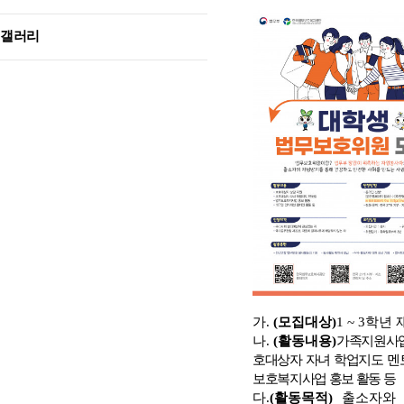
갤러리
가
.
(
모집대상
)
1 ~ 3
학년 
나
.
(
활동내용
)
가족지원사업
호대상자 자녀 학업지도 멘토
보호복지사업 홍보 활동 등
다
.
(
활동목적
)
출소자와