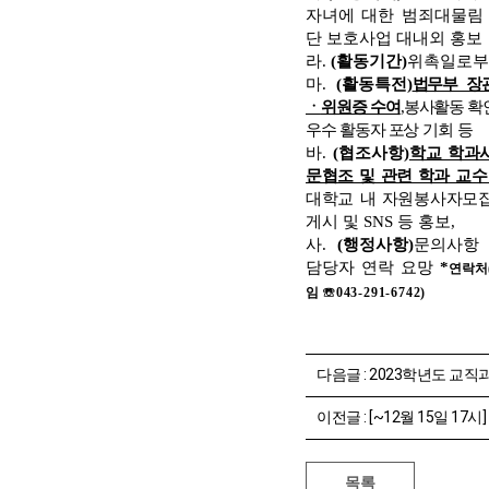
자녀에 대한 범죄대물림
단 보호사업 대내외 홍보
라
.
(
활동기간
)
위촉일로
마
.
(
활동특전
)
법무부 장
ㆍ
위원증 수여
,봉사활동 확
우수 활동자 포
상 기회 등
바
.
(
협조사항
)
학교 학과
문협조 및 관련 학과 교수
대학교 내 자원봉사자
모
게시 및
SNS
등 홍보
,
사
.
(
행정사항
)
문의사항
담당자 연락 요망
*
연락처
임
☏043-291-6742
)
다음글 :
2023학년도 교직과정 이
이전글 :
[~12월 15일 17시] 학생생활상담소 방학 봉