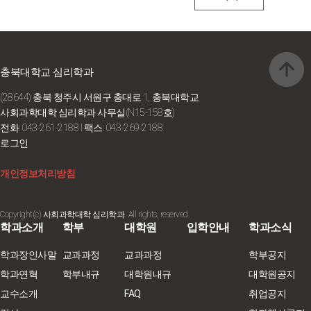
충북대학교 심리학과
(28644) 충북 청주시 서원구 충대로 1, 충북대학교
사회과학대학 심리학과 사무실(N15-158호)
전화: 043-261-2188
I 팩스: 043-269-2188
로그인
개인정보처리방침
Copyright(c) 사회과학대학 심리학과. All rights, reserved.
학과소개
학부
대학원
입학안내
학과소식
학과장인사말
교과과정
교과과정
학부공지
학과연혁
학부내규
대학원내규
대학원공지
교수소개
FAQ
취업공지