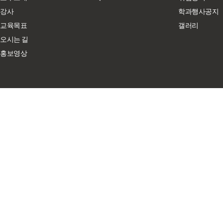
강사
학과행사공지
교육목표
갤러리
오시는 길
홍보영상