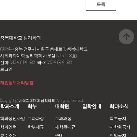
충북대학교 심리학과
(28644) 충북 청주시 서원구 충대로 1, 충북대학교
사회과학대학 심리학과 사무실(N15-158호)
전화: 043-261-2188
I 팩스: 043-269-2188
로그인
개인정보처리방침
Copyright(c) 사회과학대학 심리학과. All rights, reserved.
학과소개
학부
대학원
입학안내
학과소식
학과장인사말
교과과정
교과과정
학부공지
학과연혁
학부내규
대학원내규
대학원공지
교수소개
FAQ
취업공지