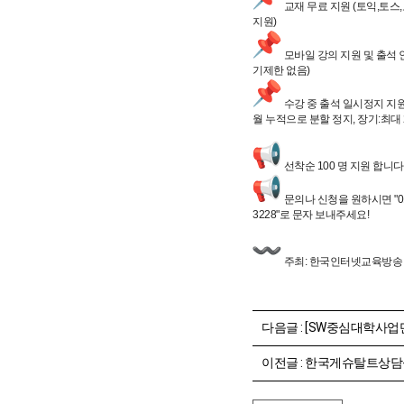
교재 무료 지원 (토익,토스,
지원)
모바일 강의 지원 및 출석 인정
기제한 없음)
수강 중 출석 일시정지 지원
월 누적으로 분할 정지, 장기:최대 
선착순 100 명 지원 합니다
문의나 신청을 원하시면 "010
3228"로 문자 보내주세요!
주최: 한국인터넷교육방송
다음글 :
[SW중심대학사업단] 제 2차 SW융합전공 재학생 간담
이전글 :
한국게슈탈트상담심리학회 새싹 