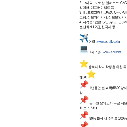
2. 그래픽 : 포토샵, 일러스트, CAD,
리미어, 애프터이펙트 등
3. IT : 프로그래밍, JAVA, C++, P
코딩, 정보처리기사, 정보보안기사
4. 자격증 : 컴활1,2급, 워드1급, MOS
전산회계1,2급, 한국사 등
어학 :
www.edujk.co.kr
IT자격증 :
www.eduit.kr
️충북대학교 학생을 위한 특.
혜.택
1년동안 전 과목(5600강좌
강
온라인 모의고사 무료 지원 
회,토스 6회)
80% 출석 시 수강료 100