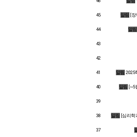
46
알림
45
알림
[장
44
알림
43
42
41
알림
202
40
알림
[~
39
38
알림
[심리학
37