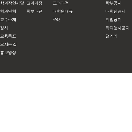
학과장인사말
교과과정
교과과정
학부공지
학과연혁
학부내규
대학원내규
대학원공지
교수소개
FAQ
취업공지
강사
학과행사공지
교육목표
갤러리
오시는 길
홍보영상